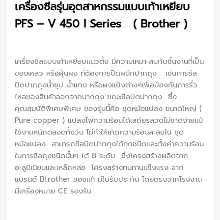
เครื่องซีลรุ่นอุตสาหกรรมแบบเท้าเหยียบ
PFS – V 450 I Series ( Brother )
เครื่องซีลแบบเท้าเหยียบเเนวตั้ง มีความเหมาะสมกับชิ้นงานที่เป็น
ของเหลว หรือฝุ่นผง ที่ต้องการปิดผนึกปากถุง เช่นการซีล
ปิดปากถุงน้ำซุป น้ำแกง หรือผงแป้งต่างๆเพื่อป้องกันการรั่ว
ไหลของสินค้าออกจากปากถุง ขณะซีลปิดปากถุง ซึ่ง
คุณสมบัติพิเศษพิเศษ ของรุ่นนี้คือ ชุดหม้อแปลง ขนาดใหญ่ (
Pure copper ) แปลงไฟความร้อนได้เสถียรลวดไม่ขาดง่ายแม้
ใช้งานหนักตลอดทั้งวัน ไม่ทำให้เกิดความร้อนสะสมใน ชุด
หม้อแปลง สามารถซีลปิดปากถุงได้ทุกชนิดและตั้งค่าความร้อน
ในการซีลถุงชนิดนั้นๆ ได้ 8 ระดับ ซึ่งโครงสร้างผลิตจาก
อะลูมิเนียมและเหล็กหล่อ โครงสร้างทนทานแข็งแรง จาก
แบรนด์ Btrother ของแท้ มีใบรับประกัน โดยตรงจากโรงงาน
มีเครื่องหมาย CE รองรับ