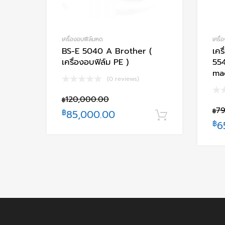
เครื่องอบฟีล์มหด
เครื
BS-E 5040 A Brother (
เคร
เครื่องอบฟิล์ม PE )
554
ma
(0 reviews)
120,000.00
฿
79
฿
฿
85,000.00
หยิบใส่ตะกร
฿
6