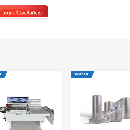
!
ลดราคา!
t
Add to Wishlist
Add to Compare