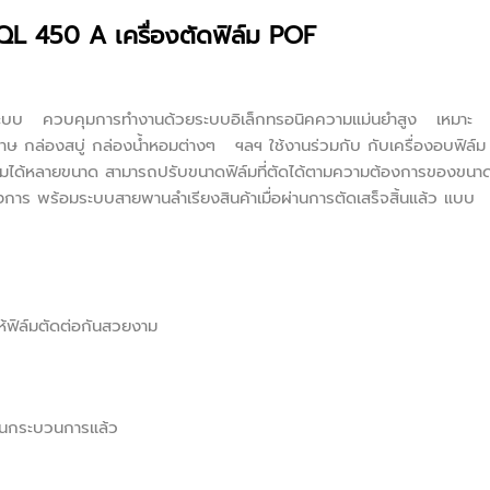
 FQL 450 A เครื่องตัดฟิล์ม POF
ัติ ระบบ ควบคุมการทำงานด้วยระบบอิเล็กทรอนิคความแม่นยำสูง เหมาะ
าษ กล่องสบู่ กล่องน้ำหอมต่างๆ ฯลฯ ใช้งานร่วมกับ กับเครื่องอบฟิล์ม
ล์มได้หลายขนาด สามารถปรับขนาดฟิล์มที่ตัดได้ตามความต้องการของขนา
องการ พร้อมระบบสายพานลำเรียงสินค้าเมื่อผ่านการตัดเสร็จสิ้นแล้ว แบบ
้ฟิล์มตัดต่อกันสวยงาม
สิ้นกระบวนการแล้ว