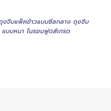
ุงจีบแพ็คข้าวแบบซีลกลาง ถุงจีบ
ร แบบหนา ไนรอนฟูดส์เกรด