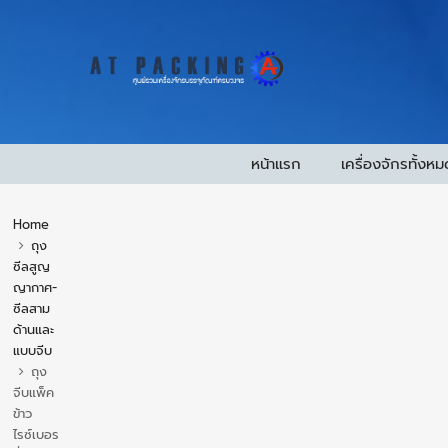
หน้าแรก
เครื่องจักรทั้งหม
Home
ถุง
ซีลสูญ
ญากาศ-
ซีลสาม
ด้านและ
แบบจีบ
ถุง
จีบแพ็ค
ข้าว
ไรซ์เบอร