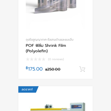
ถุงซีลสูญญากาศ-ซีลสามด้านและแบบจีบ
POF ฟิล์ม Shrink Film
(Polyolefin)
(0 reviews)
฿
175.00
250.00
หยิบใส่ตะ
฿
ลดราคา!