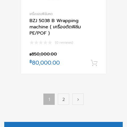
เครื่องอบฟีล์มหด
BZJ 5038 B Wrapping
machine ( เครื่องตัดฟิล์ม
PE/POF )
(0 reviews)
850,000.00
฿
฿
80,000.00
หยิบใส่ตะ
1
2