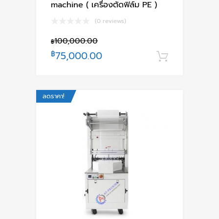
machine ( เครื่องตัดฟิล์ม PE )
(0 reviews)
100,000.00
฿
฿
75,000.00
หยิบใส่ตะ
ลดราคา!