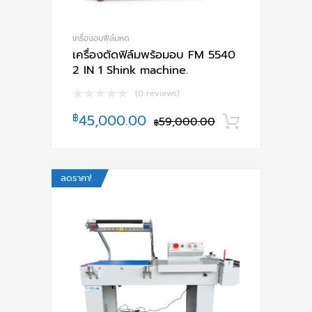
เครื่องอบฟีล์มหด
เครื่องตัดฟิล์มพร้อมอบ FM 5540
2 IN 1 Shink machine.
(0 reviews)
฿
45,000.00
59,000.00
หยิบใส่ตะ
฿
ลดราคา!