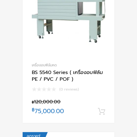
เครื่องอบฟีล์มหด
BS 5540 Series ( เครื่องอบฟิล์ม
PE / PVC / POF )
(0 reviews)
120,000.00
฿
฿
75,000.00
หยิบใส่ตะ
ลดราคา!