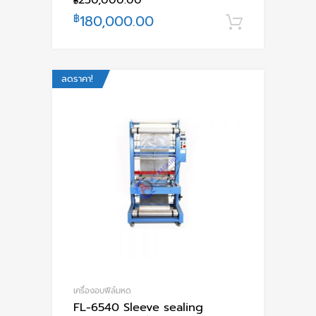
฿
฿
180,000.00
หยิบใส่ตะ
ลดราคา!
เครื่องอบฟีล์มหด
FL-6540 Sleeve sealing