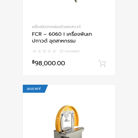
เครื่องปิดปากกล่องด้วยเทปกาวด์
FCR – 6060 I เครื่องพันเท
ปกาวด์ อุตสาหกรรม
(0 reviews)
฿
98,000.00
หยิบใส่ตะ
ลดราคา!