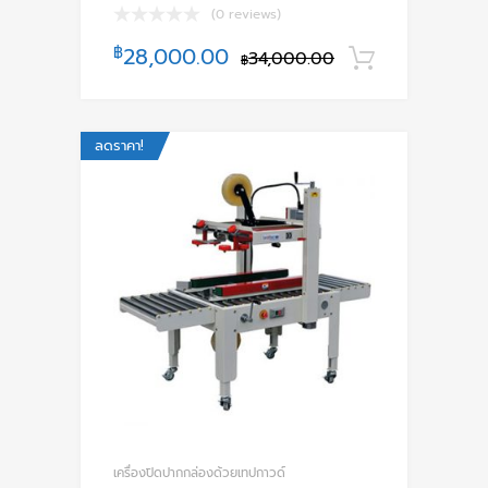
(0 reviews)
฿
28,000.00
34,000.00
หยิบใส่ตะ
฿
ลดราคา!
เครื่องปิดปากกล่องด้วยเทปกาวด์