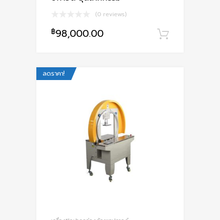
(0 reviews)
฿
98,000.00
หยิบใส่ตะ
ลดราคา!