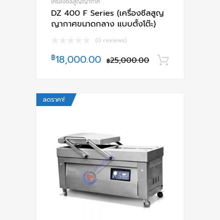
เครื่องซีลสูญญากาศ
DZ 400 F Series (เครื่องซีลสูญ
ญากาศขนาดกลาง แบบตั้งโต๊ะ)
(0 reviews)
฿
18,000.00
25,000.00
หยิบใส่ตะ
฿
ลดราคา!