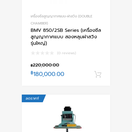
เครื่องซีลสูญญากาศแบบ-ฝาสวิง (DOUBLE
CHAMBER)
BMV 850/2SB Series (เครื่องซีล
สูญญากาศแบบ สองหลุมฝาสวิง
รุ่นใหญ่)
(0 reviews)
220,000.00
฿
฿
180,000.00
หยิบใส่ตะ
ลดราคา!